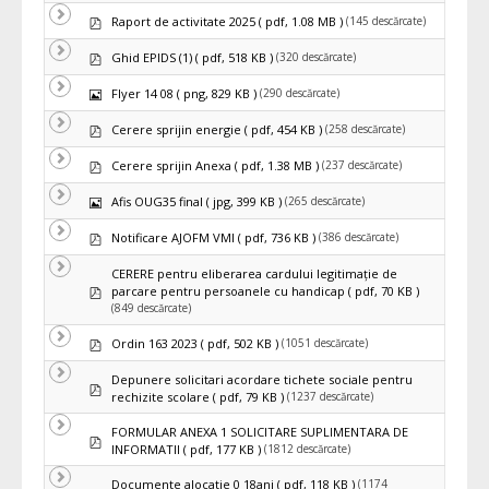
pdf
(145 descărcate)
Raport de activitate 2025
( pdf, 1.08 MB )
pdf
(320 descărcate)
Ghid EPIDS (1)
( pdf, 518 KB )
Imagine
(290 descărcate)
Flyer 14 08
( png, 829 KB )
pdf
(258 descărcate)
Cerere sprijin energie
( pdf, 454 KB )
pdf
(237 descărcate)
Cerere sprijin Anexa
( pdf, 1.38 MB )
Imagine
(265 descărcate)
Afis OUG35 final
( jpg, 399 KB )
pdf
(386 descărcate)
Notificare AJOFM VMI
( pdf, 736 KB )
CERERE pentru eliberarea cardului legitimaţie de
pdf
parcare pentru persoanele cu handicap
( pdf, 70 KB )
(849 descărcate)
pdf
(1051 descărcate)
Ordin 163 2023
( pdf, 502 KB )
Depunere solicitari acordare tichete sociale pentru
pdf
(1237 descărcate)
rechizite scolare
( pdf, 79 KB )
FORMULAR ANEXA 1 SOLICITARE SUPLIMENTARA DE
pdf
(1812 descărcate)
INFORMATII
( pdf, 177 KB )
(1174
Documente alocatie 0 18ani
( pdf, 118 KB )