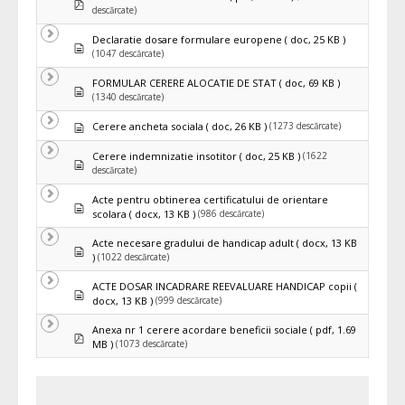
pdf
descărcate)
Declaratie dosare formulare europene
( doc, 25 KB )
Document
(1047 descărcate)
FORMULAR CERERE ALOCATIE DE STAT
( doc, 69 KB )
Document
(1340 descărcate)
Document
(1273 descărcate)
Cerere ancheta sociala
( doc, 26 KB )
(1622
Cerere indemnizatie insotitor
( doc, 25 KB )
Document
descărcate)
Acte pentru obtinerea certificatului de orientare
Document
(986 descărcate)
scolara
( docx, 13 KB )
Acte necesare gradului de handicap adult
( docx, 13 KB
Document
(1022 descărcate)
)
ACTE DOSAR INCADRARE REEVALUARE HANDICAP copii
(
Document
(999 descărcate)
docx, 13 KB )
Anexa nr 1 cerere acordare beneficii sociale
( pdf, 1.69
pdf
(1073 descărcate)
MB )