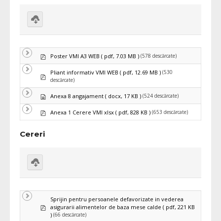
Download
selected
pdf
(578 descărcate)
Poster VMI A3 WEB
( pdf, 7.03 MB )
(530
Pliant informativ VMI WEB
( pdf, 12.69 MB )
pdf
descărcate)
Document
(524 descărcate)
Anexa 8 angajament
( docx, 17 KB )
pdf
(653 descărcate)
Anexa 1 Cerere VMI xlsx
( pdf, 828 KB )
Cereri
Download
selected
Sprijin pentru persoanele defavorizate in vederea
pdf
asigurarii alimentelor de baza mese calde
( pdf, 221 KB
(66 descărcate)
)