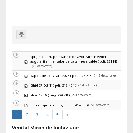
Download
selected
Sprijin pentru persoanele defavorizate in vederea
pdf
asigurarii alimentelor de baza mese calde
( pdf, 221 KB
(66 descărcate)
)
pdf
(145 descărcate)
Raport de activitate 2025
( pdf, 1.08 MB )
pdf
(320 descărcate)
Ghid EPIDS (1)
( pdf, 518 KB )
Imagine
(290 descărcate)
Flyer 14 08
( png, 829 KB )
pdf
(258 descărcate)
Cerere sprijin energie
( pdf, 454 KB )
1
2
3
4
5
»
Venitul Minim de Incluziune