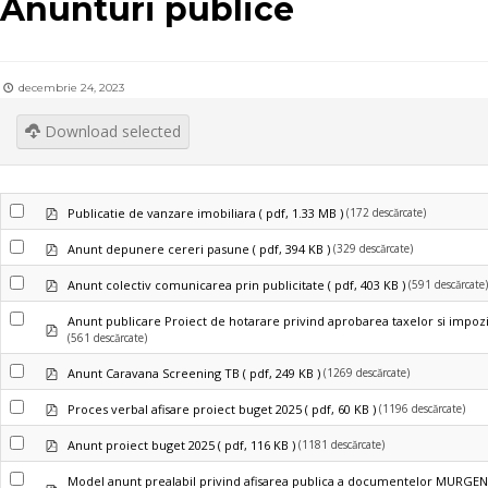
Anunturi publice
decembrie 24, 2023
Download selected
pdf
(172 descărcate)
Publicatie de vanzare imobiliara
( pdf, 1.33 MB )
pdf
(329 descărcate)
Anunt depunere cereri pasune
( pdf, 394 KB )
pdf
(591 descărcate)
Anunt colectiv comunicarea prin publicitate
( pdf, 403 KB )
Anunt publicare Proiect de hotarare privind aprobarea taxelor si impozi
pdf
(561 descărcate)
pdf
(1269 descărcate)
Anunt Caravana Screening TB
( pdf, 249 KB )
pdf
(1196 descărcate)
Proces verbal afisare proiect buget 2025
( pdf, 60 KB )
pdf
(1181 descărcate)
Anunt proiect buget 2025
( pdf, 116 KB )
Model anunt prealabil privind afisarea publica a documentelor MURGENI 4
pdf