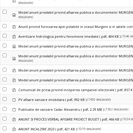
descărcate)
Model anunt prealabil privind afisarea publica a documentelor MURGENI 
Document
descărcate)
pdf
Anunt privind furnizarea apei potabile in orasul Murgeni si in satele c
pdf
(1546 de
Avertizare hidrologica pentru fenomene imediate
( pdf, 404 KB )
Document
Model anunt prealabil privind afisarea publica a documentelor MURGENI
Model anunt prealabil privind afisarea publica a documentelor MURGENI 
Document
descărcate)
pdf
Model anunt prealabil privind afisarea publica a documentelor MURGEN
pdf
Model anunt prealabil privind afisarea publica a documentelor MURGENI
pdf
Comunicat de presa privind inceperea campaniei electorale
( pdf, 857 K
Setări
(1450 descărcate)
PV afisare vanzare imobiliara
( pdf, 992 KB )
inițiale
Setări
(1362 descărcate)
Publicatie de vanzare Cadar Alexandru
( pdf, 2.29 MB )
inițiale
pdf
(1024 d
ANUNT SI PROCES VERBAL AFISARE PROIECT BUGET
( pdf, 466 KB )
pdf
(1019 descărcate)
ANUNT INCALZIRE 2023
( pdf, 421 KB )