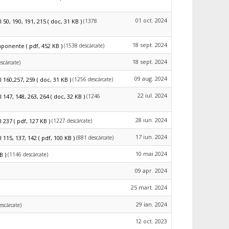
01 oct. 2024
(1378
50, 190, 191, 215
( doc, 31 KB )
18 sept. 2024
(1538 descărcate)
omponente
( pdf, 452 KB )
18 sept. 2024
scărcate)
09 aug. 2024
(1256 descărcate)
 160,257, 259
( doc, 31 KB )
22 iul. 2024
(1246
147, 148, 263, 264
( doc, 32 KB )
28 iun. 2024
(1227 descărcate)
I 237
( pdf, 127 KB )
17 iun. 2024
(881 descărcate)
 115, 137, 142
( pdf, 100 KB )
10 mai 2024
(1146 descărcate)
B )
09 apr. 2024
25 mart. 2024
29 ian. 2024
escărcate)
12 oct. 2023