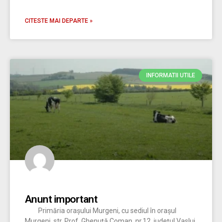
CITESTE MAI DEPARTE »
INFORMATII UTILE
Anunt important
Primăria oraşului Murgeni, cu sediul în oraşul
Murgeni, str. Prof. Ghenuță Coman, nr.12, judeţul Vaslui,