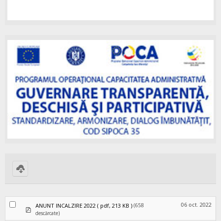
Download
selected
06 oct. 2022
(658
ANUNT INCALZIRE 2022
( pdf, 213 KB )
pdf
descărcate)