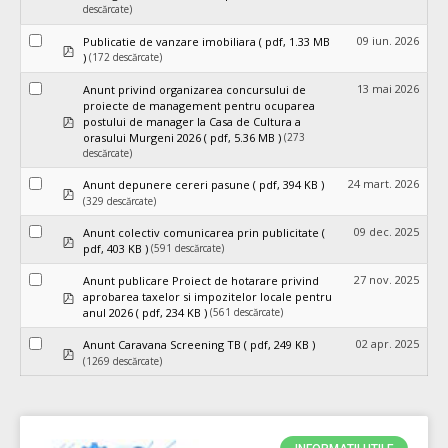
descărcate)
09 iun. 2026
Publicatie de vanzare imobiliara
( pdf, 1.33 MB
pdf
(172 descărcate)
)
13 mai 2026
Anunt privind organizarea concursului de
proiecte de management pentru ocuparea
pdf
postului de manager la Casa de Cultura a
(273
orasului Murgeni 2026
( pdf, 5.36 MB )
descărcate)
24 mart. 2026
Anunt depunere cereri pasune
( pdf, 394 KB )
pdf
(329 descărcate)
09 dec. 2025
Anunt colectiv comunicarea prin publicitate
(
pdf
(591 descărcate)
pdf, 403 KB )
27 nov. 2025
Anunt publicare Proiect de hotarare privind
pdf
aprobarea taxelor si impozitelor locale pentru
(561 descărcate)
anul 2026
( pdf, 234 KB )
02 apr. 2025
Anunt Caravana Screening TB
( pdf, 249 KB )
pdf
(1269 descărcate)