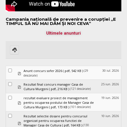
Campania națională de prevenire a corupției „E
TIMPUL SĂ NU MAI DĂM ȘI NOI CEVA”
Ultimele anunturi
Download
selected
30 iul. 2026
(29
Anunt concurs sofer 2026
( pdf, 542 KB )
pdf
descărcate)
25 iun. 2026
Rezultat final concurs manager Casa de
pdf
(121 descărcate)
Cultura Murgeni
( pdf, 216 KB )
19 iun. 2026
rezultat evaluare proiect de management
pdf
pentru ocuparea postului de Manager Casa de
(101 descărcate)
Cultura Murgeni
( pdf, 173 KB )
10 iun. 2026
Rezultat selectie dosare pentru concursul
organizat pentru ocuparea functiei de
pdf
(130
Manager Casa de Cultura
( pdf, 164 KB )