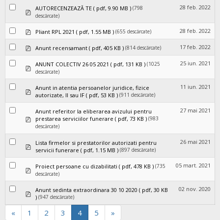
28 feb. 2022
(798
AUTORECENZEAZĂ TE
( pdf, 9.90 MB )
pdf
descărcate)
pdf
28 feb. 2022
(655 descărcate)
Pliant RPL 2021
( pdf, 1.55 MB )
pdf
17 feb. 2022
(814 descărcate)
Anunt recensamant
( pdf, 405 KB )
25 iun. 2021
(1025
ANUNT COLECTIV 26 05 2021
( pdf, 131 KB )
pdf
descărcate)
11 iun. 2021
Anunt in atentia persoanelor juridice, fizice
pdf
(911 descărcate)
autorizate, II sau IF
( pdf, 53 KB )
27 mai 2021
Anunt referitor la eliberarea avizului pentru
pdf
(983
prestarea serviciilor funerare
( pdf, 73 KB )
descărcate)
26 mai 2021
Lista firmelor si prestatorilor autorizati pentru
pdf
(897 descărcate)
servicii funerare
( pdf, 1.15 MB )
05 mart. 2021
(735
Proiect persoane cu dizabilitati
( pdf, 478 KB )
pdf
descărcate)
02 nov. 2020
Anunt sedinta extraordinara 30 10 2020
( pdf, 30 KB
pdf
(947 descărcate)
)
«
1
2
3
4
5
»