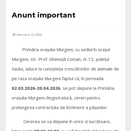
Anunt important
februarie 13, 2026
Primăria oraşului Murgeni, cu sediul în oraşul
Murgeni, str. Prof. Ghenuță Coman, nr.12, judeţul
Vaslui, aduce la cunoștința crescătorilor de animale de
pe raza oraşului Murgeni faptul că, în perioada
02.03.2026-20.04.2026
, se pot depune la Primăria
oraşului Murgeni-Registratură, cereri pentru
prelungirea contractului de închiriere a pășunilor.
Cererea se va depune în orice zi lucrătoare,
între orele
08:00-15:00
, și va fi însoțită obligatoriu de