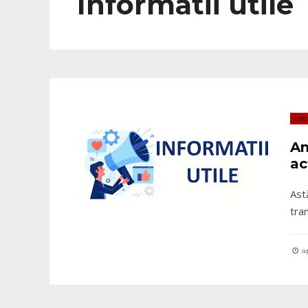
Informatii utile
Info
An
ac
Ast
tra
ap