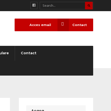
Acces email
Contact
ulare
Contact
Acasa