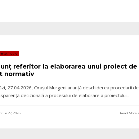
rmatii utile
unţ referitor la elaborarea unui proiect de
t normativ
ăzi, 27.04.2026, Orașul Murgeni anunţă deschiderea procedurii de
nsparenţă decizională a procesului de elaborare a proiectului
...
rilie 27, 2026
Read More