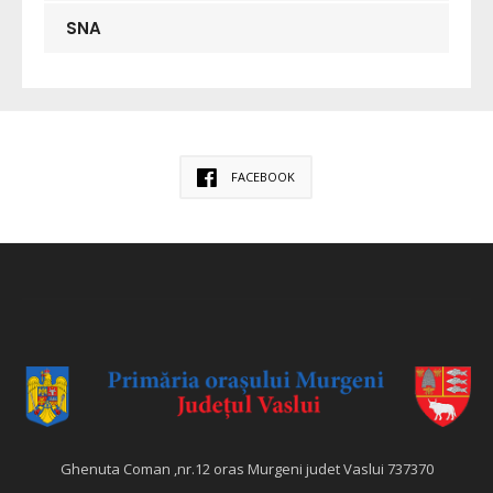
SNA
FACEBOOK
Ghenuta Coman ,nr.12 oras Murgeni judet Vaslui 737370