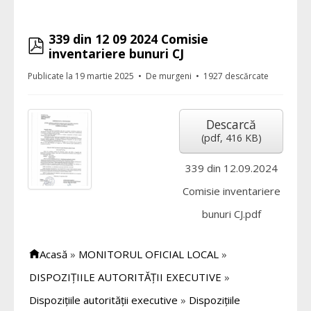
339 din 12 09 2024 Comisie
pdf
inventariere bunuri CJ
Publicate la 19 martie 2025
De
murgeni
1927 descărcate
Descarcă
(
pdf,
416 KB
)
339 din 12.09.2024
Comisie inventariere
bunuri CJ.pdf
Acasă
»
MONITORUL OFICIAL LOCAL
»
DISPOZIȚIILE AUTORITĂȚII EXECUTIVE
»
Dispozițiile autorității executive
»
Dispozițiile