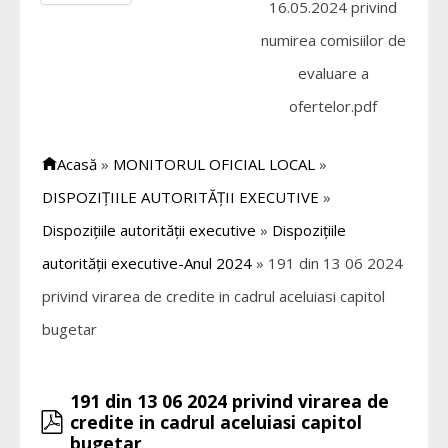
16.05.2024 privind
numirea comisiilor de
evaluare a
ofertelor.pdf
Acasă
»
MONITORUL OFICIAL LOCAL
»
DISPOZIȚIILE AUTORITĂȚII EXECUTIVE
»
Dispozițiile autorității executive
»
Dispozițiile
autorității executive-Anul 2024
»
191 din 13 06 2024
privind virarea de credite in cadrul aceluiasi capitol
bugetar
191 din 13 06 2024 privind virarea de
pdf
credite in cadrul aceluiasi capitol
bugetar