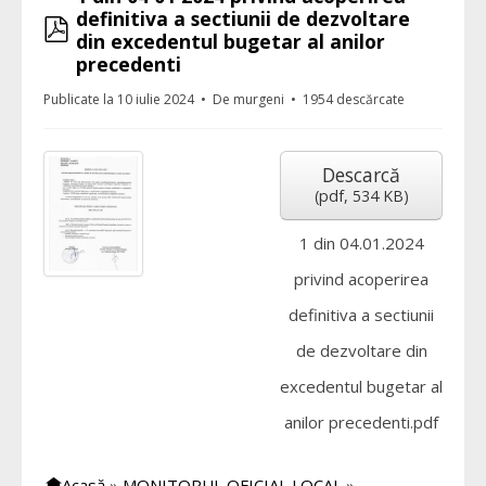
definitiva a sectiunii de dezvoltare
pdf
din excedentul bugetar al anilor
precedenti
Publicate la 10 iulie 2024
De
murgeni
1954 descărcate
Descarcă
(
pdf,
534 KB
)
1 din 04.01.2024
privind acoperirea
definitiva a sectiunii
de dezvoltare din
excedentul bugetar al
anilor precedenti.pdf
Acasă
»
MONITORUL OFICIAL LOCAL
»