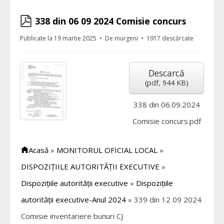
pdf
338 din 06 09 2024 Comisie concurs
Publicate la 19 martie 2025
De
murgeni
1917 descărcate
Descarcă
(
pdf,
944 KB
)
338 din 06.09.2024
Comisie concurs.pdf
Acasă
»
MONITORUL OFICIAL LOCAL
»
DISPOZIȚIILE AUTORITĂȚII EXECUTIVE
»
Dispozițiile autorității executive
»
Dispozițiile
autorității executive-Anul 2024
»
339 din 12 09 2024
Comisie inventariere bunuri CJ