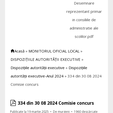
Desemnare
reprezentant primar
in consiliile de
administratie ale
scolilor.pdf
Acasă
»
MONITORUL OFICIAL LOCAL
»
DISPOZIȚIILE AUTORITĂȚII EXECUTIVE
»
Dispozițiile autorității executive
»
Dispozițiile
autorității executive-Anul 2024
»
334 din 30 08 2024
Comisie concurs
pdf
334 din 30 08 2024 Comisie concurs
Publicate la 19 martie 2025
De
murgeni
1960 descărcate