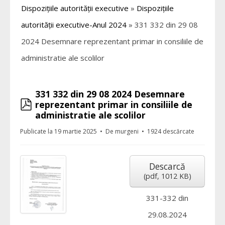
Dispozițiile autorității executive
»
Dispozițiile
autorității executive-Anul 2024
»
331 332 din 29 08
2024 Desemnare reprezentant primar in consiliile de
administratie ale scolilor
331 332 din 29 08 2024 Desemnare
pdf
reprezentant primar in consiliile de
administratie ale scolilor
Publicate la 19 martie 2025
De
murgeni
1924 descărcate
Descarcă
(
pdf,
1012 KB
)
331-332 din
29.08.2024