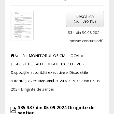
Descarcă
(
pdf,
396 KB
)
334 din 30.08.2024
Comisie concurs.pdf
Acasă
»
MONITORUL OFICIAL LOCAL
»
DISPOZIȚIILE AUTORITĂȚII EXECUTIVE
»
Dispozițiile autorității executive
»
Dispozițiile
autorității executive-Anul 2024
»
335 337 din 05 09
2024 Diriginte de santier
335 337 din 05 09 2024 Diriginte de
pdf
santier