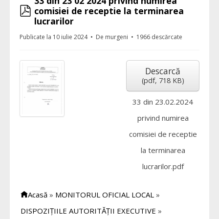
33 din 23 02 2024 privind numirea
pdf
comisiei de receptie la terminarea
lucrarilor
Publicate la 10 iulie 2024
De
murgeni
1966 descărcate
Descarcă
(
pdf,
718 KB
)
33 din 23.02.2024
privind numirea
comisiei de receptie
la terminarea
lucrarilor.pdf
Acasă
»
MONITORUL OFICIAL LOCAL
»
DISPOZIȚIILE AUTORITĂȚII EXECUTIVE
»