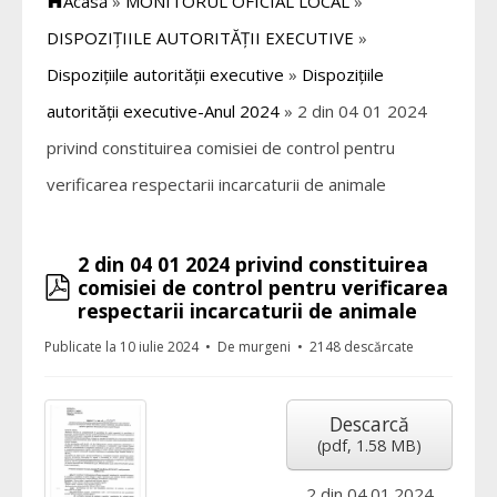
Acasă
»
MONITORUL OFICIAL LOCAL
»
DISPOZIȚIILE AUTORITĂȚII EXECUTIVE
»
Dispozițiile autorității executive
»
Dispozițiile
autorității executive-Anul 2024
»
2 din 04 01 2024
privind constituirea comisiei de control pentru
verificarea respectarii incarcaturii de animale
2 din 04 01 2024 privind constituirea
pdf
comisiei de control pentru verificarea
respectarii incarcaturii de animale
Publicate la 10 iulie 2024
De
murgeni
2148 descărcate
Descarcă
(
pdf,
1.58 MB
)
2 din 04.01.2024