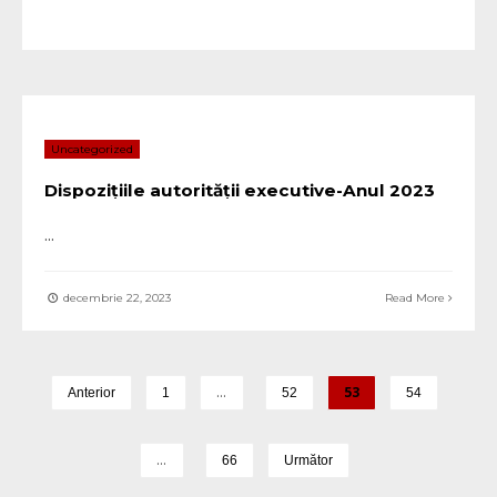
Uncategorized
Dispozițiile autorității executive-Anul 2023
...
decembrie 22, 2023
Read More
…
53
Anterior
1
52
54
…
66
Următor