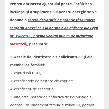
Pentru obținerea ajutorului pentru încălzirea
locuinței și a suplimentului pentru energie se va
depune o
cerere-declarație pe proprie răspundere
conform Anexei nr.1 la normele de aplicare ale Legii
nr. 196/2016 , privind venitul minim de incluziune
(
descarcă
)
, precum și:
Actele de identitate ale solicitantului şi ale
membrilor familiei:
copii după BI-CI;
certificatele de naştere ale copiilor;
certificatul de căsătorie;
alte acte (hotărârea definitivă de încuviinţare a
adopţiei, de plasament familial al minorului, potrivit