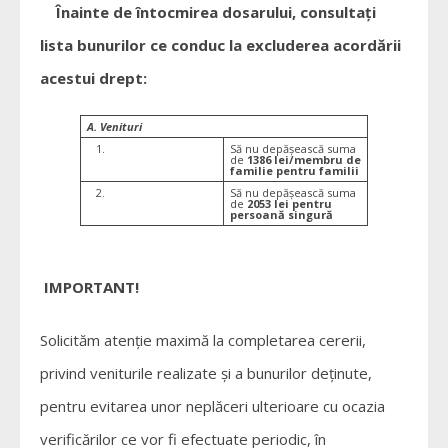
Înainte de întocmirea dosarului, consultați
lista bunurilor ce conduc la excluderea acordării
acestui drept:
A. Venituri
1.
Să nu depășească suma
de
1386 lei/membru de
familie pentru familii
2.
Să nu depășească suma
de
2053 lei pentru
persoană singură
IMPORTANT!
Solicităm atenție maximă la completarea cererii,
privind veniturile realizate şi a bunurilor deținute,
pentru evitarea unor neplăceri ulterioare cu ocazia
verificărilor ce vor fi efectuate periodic, în