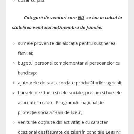
dosar cu șină.
Categorii de venituri care
NU
se iau in calcul la
stabilirea venitului net/membru de familie:
sumele provenite din alocaţia pentru susţinerea
familiei;
bugetul personal complementar al persoanelor cu
handicap;
ajutoarele de stat acordate producătorilor agricoli;
bursele de studiu şi cele sociale, precum şi bursele
acordate în cadrul Programului naţional de
protecţie socială “Bani de liceu”;
veniturile obţinute din activităţile cu caracter
ocazional desfăşurate de zilieri în condiţiile Legii nr.