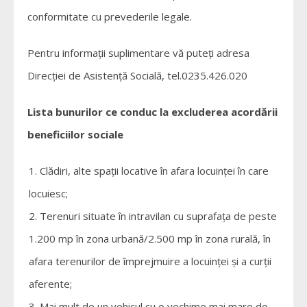
conformitate cu prevederile legale.
Pentru informaţii suplimentare vă puteți adresa
Direcției de Asistență Socială, tel.0235.426.020
Lista bunurilor ce conduc la excluderea acordării
beneficiilor sociale
Clădiri, alte spații locative în afara locuinței în care
locuiesc;
Terenuri situate în intravilan cu suprafața de peste
1.200 mp în zona urbană/2.500 mp în zona rurală, în
afara terenurilor de împrejmuire a locuinței și a curții
aferente;
Mai mult de un vehicul cu o vechime mai mare de