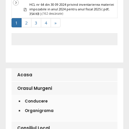
HCL nr 64 din 30 09 2024 privind inventarierea materiei
pdf
impozabile in anul 2024 pentru anul fiscal 2025
( pdf,
(162 descărcate)
354 KB )
1
2
3
4
»
Acasa
Orasul Murgeni
Conducere
Organigrama
Consiliul Local