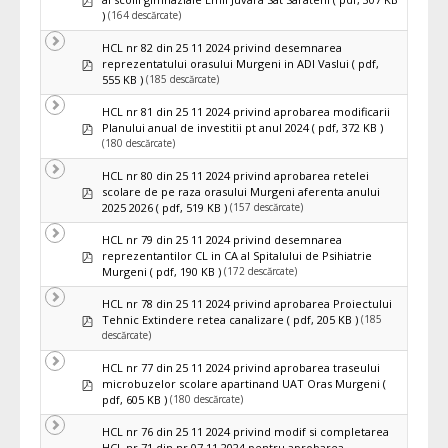
(164 descărcate)
)
HCL nr 82 din 25 11 2024 privind desemnarea
pdf
reprezentatului orasului Murgeni in ADI Vaslui
( pdf,
(185 descărcate)
555 KB )
HCL nr 81 din 25 11 2024 privind aprobarea modificarii
pdf
Planului anual de investitii pt anul 2024
( pdf, 372 KB )
(180 descărcate)
HCL nr 80 din 25 11 2024 privind aprobarea retelei
pdf
scolare de pe raza orasului Murgeni aferenta anului
(157 descărcate)
2025 2026
( pdf, 519 KB )
HCL nr 79 din 25 11 2024 privind desemnarea
pdf
reprezentantilor CL in CA al Spitalului de Psihiatrie
(172 descărcate)
Murgeni
( pdf, 190 KB )
HCL nr 78 din 25 11 2024 privind aprobarea Proiectului
pdf
(185
Tehnic Extindere retea canalizare
( pdf, 205 KB )
descărcate)
HCL nr 77 din 25 11 2024 privind aprobarea traseului
pdf
microbuzelor scolare apartinand UAT Oras Murgeni
(
(180 descărcate)
pdf, 605 KB )
HCL nr 76 din 25 11 2024 privind modif si completarea
HCL nr 71 din nr 07 11 2024 pentru aprobarea