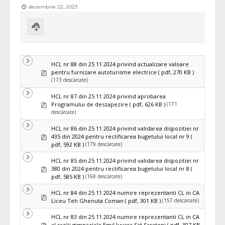
decembrie 22, 2023
Download
selected
HCL nr 88 din 25 11 2024 privind actualizare valoare
pdf
pentru furnizare autoturisme electrice
( pdf, 270 KB )
(173 descărcate)
HCL nr 87 din 25 11 2024 privind aprobarea
pdf
(171
Programului de deszapezire
( pdf, 626 KB )
descărcate)
HCL nr 86 din 25 11 2024 privind validarea dispozitiei nr
pdf
435 din 2024 pentru rectificarea bugetului local nr 9
(
(179 descărcate)
pdf, 592 KB )
HCL nr 85 din 25 11 2024 privind validarea dispozitiei nr
pdf
380 din 2024 pentru rectificarea bugetului local nr 8
(
(168 descărcate)
pdf, 585 KB )
HCL nr 84 din 25 11 2024 numire reprezentanti CL in CA
pdf
(157 descărcate)
Liceu Teh Ghenuta Coman
( pdf, 301 KB )
HCL nr 83 din 25 11 2024 numire reprezentanti CL in CA
pdf
al scolii gimnaziale Emil Juvara Sat Sarateni
( pdf, 307 KB