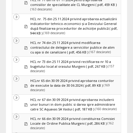
pdf
comisiilor de specialitate ale CL Murgeni
( pdf, 459 KB )
(163 descărcate)
HCL nr. 75 din 25.11.2024 privind aprobarea actualizării
indicatorilor tehnico-economici și a Devizului General
pdf
după finalizarea procedurilor de achiziție publică
( pdf,
(169 descărcate)
944 KB )
HCL nr 74 din 25 11 2024 privind modificarea
pdf
contractului de delegare a serviciilor publice de alim
(167 descărcate)
cu apa si de canalizare
( pdf, 456 KB )
HCL nr 73 din 25 11 2024 privind rectificarea nr 10 a
pdf
(157
bugetului local al orasului Murgeni
( pdf, 267 KB )
descărcate)
HCLnr 65 din 30 09 2024 privind aprobarea conturilor
pdf
(169
de executie la data de 30 06 2024
( pdf, 89 KB )
descărcate)
HCL nr 67 din 30 09 2024 privind aprobarea includerii
pdf
unor bunuri in dom public si darea spre administrare
(160 descărcate)
catre SC Aquavas SA Vaslui
( pdf, 187 KB )
HCL nr 66 din 30 09 2024 privind constituirea Comisiei
pdf
(162
Locale de Ordine Publica Murgeni
( pdf, 286 KB )
descărcate)