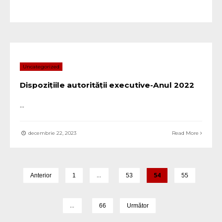
Uncategorized
Dispozițiile autorității executive-Anul 2022
...
decembrie 22, 2023
Read More
…
54
Anterior
1
53
55
…
66
Următor