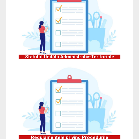
Statutul Unității Administrativ-Teritoriale
Regulamentele privind Procedurile