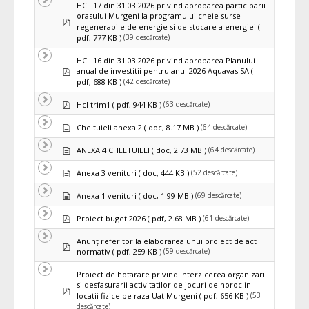
HCL 17 din 31 03 2026 privind aprobarea participarii
orasului Murgeni la programului cheie surse
pdf
regenerabile de energie si de stocare a energiei
(
(39 descărcate)
pdf, 777 KB )
HCL 16 din 31 03 2026 privind aprobarea Planului
pdf
anual de investitii pentru anul 2026 Aquavas SA
(
(42 descărcate)
pdf, 688 KB )
pdf
(63 descărcate)
Hcl trim1
( pdf, 944 KB )
Document
(64 descărcate)
Cheltuieli anexa 2
( doc, 8.17 MB )
Document
(64 descărcate)
ANEXA 4 CHELTUIELI
( doc, 2.73 MB )
Document
(52 descărcate)
Anexa 3 venituri
( doc, 444 KB )
Document
(69 descărcate)
Anexa 1 venituri
( doc, 1.99 MB )
pdf
(61 descărcate)
Proiect buget 2026
( pdf, 2.68 MB )
Anunţ referitor la elaborarea unui proiect de act
pdf
(59 descărcate)
normativ
( pdf, 259 KB )
Proiect de hotarare privind interzicerea organizarii
si desfasurarii activitatilor de jocuri de noroc in
pdf
(53
locatii fizice pe raza Uat Murgeni
( pdf, 656 KB )
descărcate)