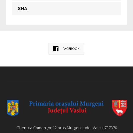
SNA
FACEBOOK
Ghenuta Coman ,nr.12 oras Murgeni judet Vaslui 737370