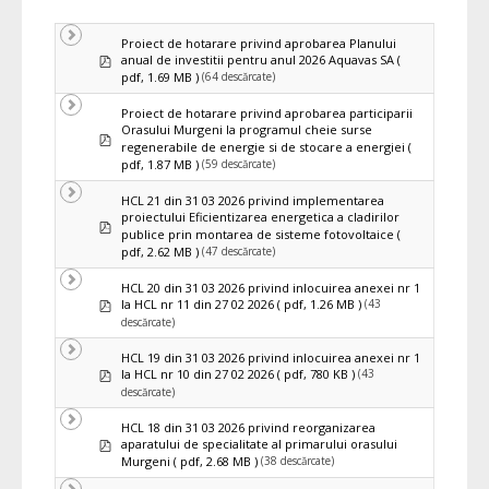
selected
Proiect de hotarare privind aprobarea Planului
pdf
anual de investitii pentru anul 2026 Aquavas SA
(
(64 descărcate)
pdf, 1.69 MB )
Proiect de hotarare privind aprobarea participarii
Orasului Murgeni la programul cheie surse
pdf
regenerabile de energie si de stocare a energiei
(
(59 descărcate)
pdf, 1.87 MB )
HCL 21 din 31 03 2026 privind implementarea
proiectului Eficientizarea energetica a cladirilor
pdf
publice prin montarea de sisteme fotovoltaice
(
(47 descărcate)
pdf, 2.62 MB )
HCL 20 din 31 03 2026 privind inlocuirea anexei nr 1
pdf
(43
la HCL nr 11 din 27 02 2026
( pdf, 1.26 MB )
descărcate)
HCL 19 din 31 03 2026 privind inlocuirea anexei nr 1
pdf
(43
la HCL nr 10 din 27 02 2026
( pdf, 780 KB )
descărcate)
HCL 18 din 31 03 2026 privind reorganizarea
pdf
aparatului de specialitate al primarului orasului
(38 descărcate)
Murgeni
( pdf, 2.68 MB )