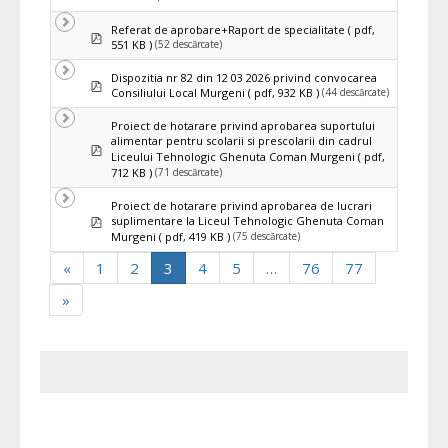
Referat de aprobare+Raport de specialitate
( pdf,
pdf
(52 descărcate)
551 KB )
Dispozitia nr 82 din 12 03 2026 privind convocarea
pdf
(44 descărcate)
Consiliului Local Murgeni
( pdf, 932 KB )
Proiect de hotarare privind aprobarea suportului
alimentar pentru scolarii si prescolarii din cadrul
pdf
Liceului Tehnologic Ghenuta Coman Murgeni
( pdf,
(71 descărcate)
712 KB )
Proiect de hotarare privind aprobarea de lucrari
pdf
suplimentare la Liceul Tehnologic Ghenuta Coman
(75 descărcate)
Murgeni
( pdf, 419 KB )
«
1
2
3
4
5
…
76
77
»