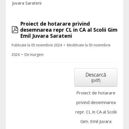
Juvara Sarateni
Proiect de hotarare privind
pdf
desemnarea repr CL in CA al Scolii Gim
Emil Juvara Sarateni
Publicate la 05 noiembrie 2024
Modificate la 05 noiembrie
2024
De
murgeni
Descarcă
(
pdf
)
Proiect de hotarare
privind desemnarea
repr. CL in CA al Scolii
Gim. Emil Juvara