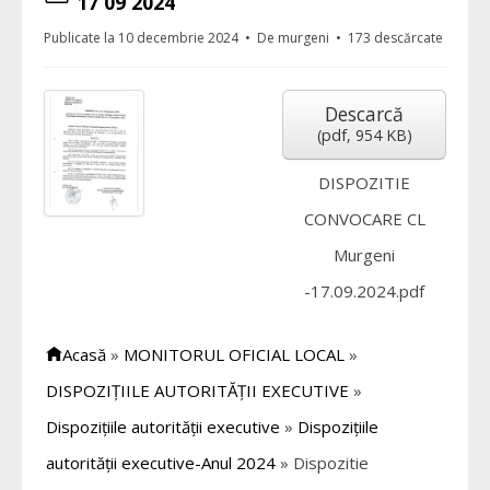
17 09 2024
Publicate la 10 decembrie 2024
De
murgeni
173 descărcate
Descarcă
(
pdf,
954 KB
)
DISPOZITIE
CONVOCARE CL
Murgeni
-17.09.2024.pdf
Acasă
»
MONITORUL OFICIAL LOCAL
»
DISPOZIȚIILE AUTORITĂȚII EXECUTIVE
»
Dispozițiile autorității executive
»
Dispozițiile
autorității executive-Anul 2024
»
Dispozitie