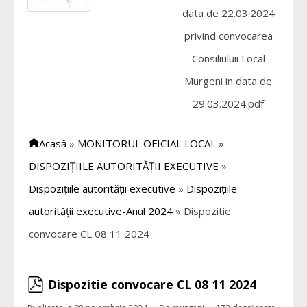
data de 22.03.2024
privind convocarea
Consiliuluii Local
Murgeni in data de
29.03.2024.pdf
Acasă
»
MONITORUL OFICIAL LOCAL
»
DISPOZIȚIILE AUTORITĂȚII EXECUTIVE
»
Dispozițiile autorității executive
»
Dispozițiile
autorității executive-Anul 2024
»
Dispozitie
convocare CL 08 11 2024
pdf
Dispozitie convocare CL 08 11 2024