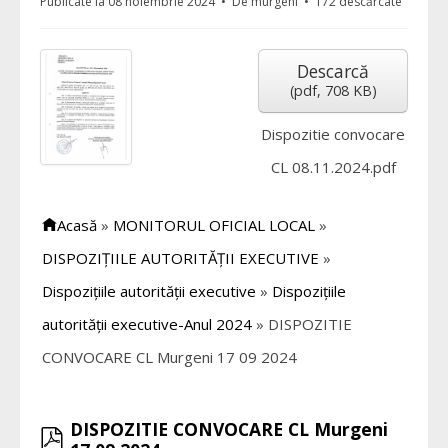
Publicate la 08 noiembrie 2024
De
murgeni
172 descărcate
Descarcă
(
pdf,
708 KB
)
Dispozitie convocare
CL 08.11.2024.pdf
Acasă
»
MONITORUL OFICIAL LOCAL
»
DISPOZIȚIILE AUTORITĂȚII EXECUTIVE
»
Dispozițiile autorității executive
»
Dispozițiile
autorității executive-Anul 2024
»
DISPOZITIE
CONVOCARE CL Murgeni 17 09 2024
DISPOZITIE CONVOCARE CL Murgeni
pdf