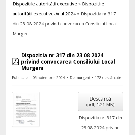
Dispozițiile autorității executive
»
Dispozițiile
autorității executive-Anul 2024
»
Dispozitia nr 317
din 23 08 2024 privind convocarea Consiliului Local
Murgeni
Dispozitia nr 317 din 23 08 2024
pdf
privind convocarea Consiliului Local
Murgeni
Publicate la 05 noiembrie 2024
De
murgeni
178 descărcate
Descarcă
(
pdf,
1.21 MB
)
Dispozitia nr. 317 din
23.08.2024 privind