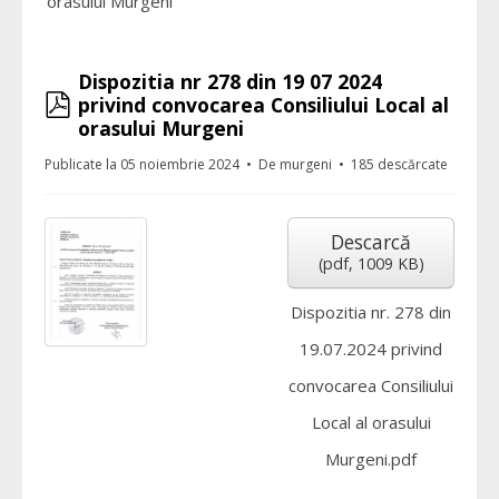
orasului Murgeni
Dispozitia nr 278 din 19 07 2024
pdf
privind convocarea Consiliului Local al
orasului Murgeni
Publicate la 05 noiembrie 2024
De
murgeni
185 descărcate
Descarcă
(
pdf,
1009 KB
)
Dispozitia nr. 278 din
19.07.2024 privind
convocarea Consiliului
Local al orasului
Murgeni.pdf