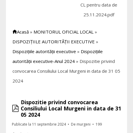
CL pentru data de
25.11.2024.pdf
Acasă
»
MONITORUL OFICIAL LOCAL
»
DISPOZIȚIILE AUTORITĂȚII EXECUTIVE
»
Dispozițiile autorității executive
»
Dispozițiile
autorității executive-Anul 2024
»
Dispozitie privind
convocarea Consiliului Local Murgeni in data de 31 05
2024
Dispozitie privind convocarea
pdf
Consiliului Local Murgeni in data de 31
05 2024
Publicate la 11 septembrie 2024
De
murgeni
199