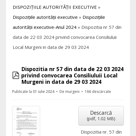
DISPOZIȚIILE AUTORITĂȚII EXECUTIVE
»
Dispozițiile autorității executive
»
Dispozițiile
autorității executive-Anul 2024
»
Dispozitia nr 57 din
data de 22 03 2024 privind convocarea Consiliuluii
Local Murgeni in data de 29 03 2024
Dispozitia nr 57 din data de 22 03 2024
pdf
privind convocarea Consiliuluii Local
Murgeni in data de 29 03 2024
Publicate la 01 iulie 2024
De
murgeni
166 descărcate
Descarcă
(
pdf,
1.02 MB
)
Dispozitia nr. 57 din