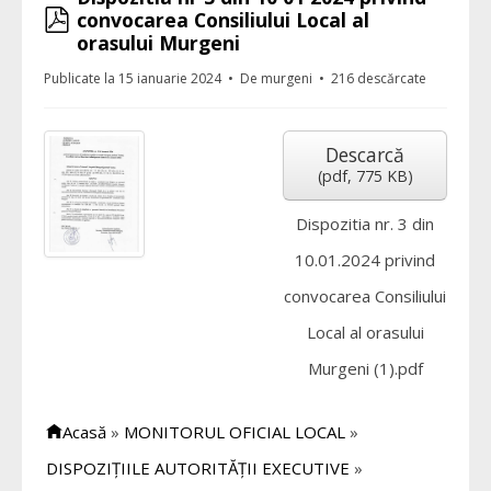
pdf
convocarea Consiliului Local al
orasului Murgeni
Publicate la 15 ianuarie 2024
De
murgeni
216 descărcate
Descarcă
(
pdf,
775 KB
)
Dispozitia nr. 3 din
10.01.2024 privind
convocarea Consiliului
Local al orasului
Murgeni (1).pdf
Acasă
»
MONITORUL OFICIAL LOCAL
»
DISPOZIȚIILE AUTORITĂȚII EXECUTIVE
»