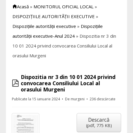
Acasă
»
MONITORUL OFICIAL LOCAL
»
DISPOZIȚIILE AUTORITĂȚII EXECUTIVE
»
Dispozițiile autorității executive
»
Dispozițiile
autorității executive-Anul 2024
»
Dispozitia nr 3 din
10 01 2024 privind convocarea Consiliului Local al
orasului Murgeni
Dispozitia nr 3 din 10 01 2024 privind
pdf
convocarea Consiliului Local al
orasului Murgeni
Publicate la 15 ianuarie 2024
De
murgeni
236 descărcate
Descarcă
(
pdf,
775 KB
)